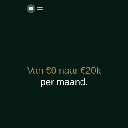
Voor wie dit is
Over ons
Onze trajecten
Van €0 naar €20k
per maand.