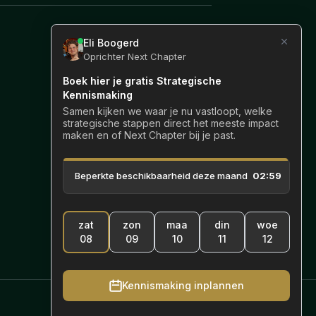
Gratis consult
Laten we in gesprek
gaan over hoe jouw
volgende hoofdstuk
eruit ziet.
Kennismaking
plannen