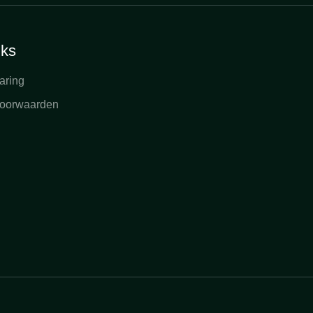
nks
aring
oorwaarden