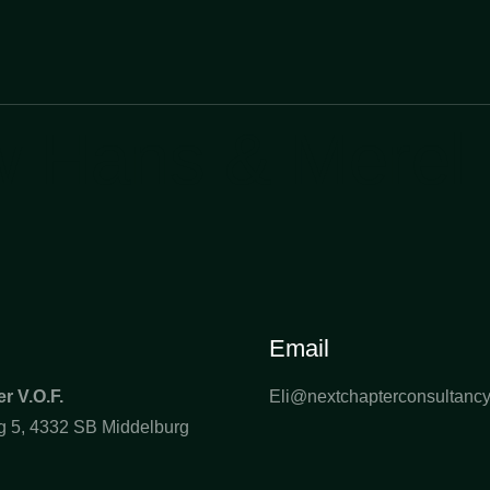
w Hans & Merel
Email
r V.O.F.
Eli@nextchapterconsultancy
 5, 4332 SB Middelburg